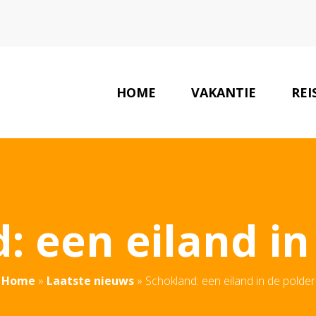
HOME
VAKANTIE
REI
: een eiland in
Home
»
Laatste nieuws
»
Schokland: een eiland in de polder