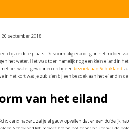
p
20 september 2018
een bijzondere plaats. Dit voormalig eiland ligt in het midden v
gen het water. Het was toen namelijk nog een klein eiland in he
d met het water gewonnen en bij een
bezoek aan Schokland
zul
e in het kort wat je zult zien bij een bezoek aan het eiland in de
orm van het eiland
hokland nadert, zal je al gauw opvallen dat er een duidelijk nat
older. Schokland ligt immers boven het zeeniveau terwijl de polde