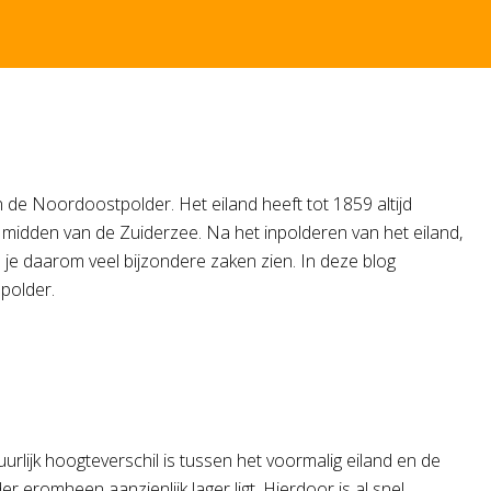
an de Noordoostpolder. Het eiland heeft tot 1859 altijd
t midden van de Zuiderzee. Na het inpolderen van het eiland,
 je daarom veel bijzondere zaken zien. In deze blog
 polder.
uurlijk hoogteverschil is tussen het voormalig eiland en de
r eromheen aanzienlijk lager ligt. Hierdoor is al snel