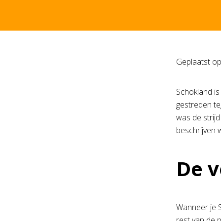
Geplaatst o
Schokland is 
gestreden te
was de strij
beschrijven w
De v
Wanneer je Sc
rest van de p