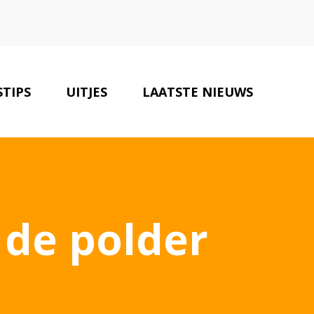
STIPS
UITJES
LAATSTE NIEUWS
ONZE PARTNERS
CONTACT
 de polder