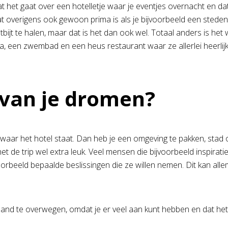
at het gaat over een hotelletje waar je eventjes overnacht en dat
verigens ook gewoon prima is als je bijvoorbeeld een stedentr
ijt te halen, maar dat is het dan ook wel. Totaal anders is het w
a, een zwembad en een heus restaurant waar ze allerlei heerlijk
 van je dromen?
 waar het hotel staat. Dan heb je een omgeving te pakken, stad o
t het de trip wel extra leuk. Veel mensen die bijvoorbeeld inspir
rbeeld bepaalde beslissingen die ze willen nemen. Dit kan alle
land te overwegen, omdat je er veel aan kunt hebben en dat het