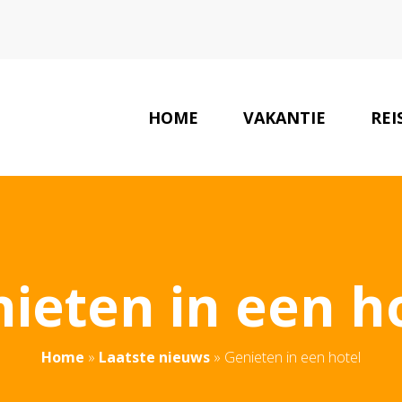
HOME
VAKANTIE
REI
ieten in een h
Home
»
Laatste nieuws
»
Genieten in een hotel