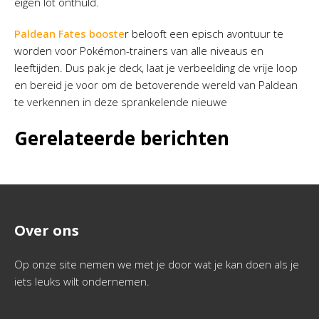
eigen lot onthuld.
Paldean Fates booste
r belooft een episch avontuur te
worden voor Pokémon-trainers van alle niveaus en
leeftijden. Dus pak je deck, laat je verbeelding de vrije loop
en bereid je voor om de betoverende wereld van Paldean
te verkennen in deze sprankelende nieuwe
Gerelateerde berichten
Over ons
Op onze site nemen we met je door wat je kan doen als je
iets leuks wilt ondernemen.