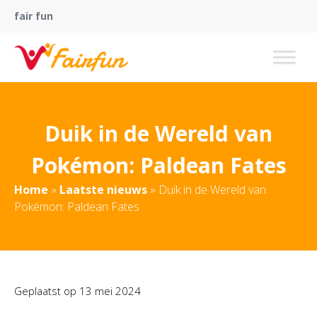
fair fun
Duik in de Wereld van
Pokémon: Paldean Fates
Home
»
Laatste nieuws
»
Duik in de Wereld van
Pokémon: Paldean Fates
Geplaatst op
13 mei 2024